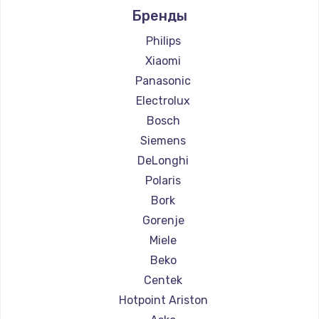
Бренды
Ремонт кофемашин Ascaso
Ремонт кофемашин Jura
Philips
Ремонт кофемашин Olympia
Xiaomi
Ремонт кофемашин Saeco
Panasonic
Ремонт кофемашин La Cimbali
Electrolux
Ремонт кофемашин WMF
Bosch
Ремонт кофемашин Yamaguchi
Siemens
Ремонт кофемашин Nivona
DeLonghi
Ремонт кофемашин Astoria
Polaris
Ремонт кофемашин JVC
Bork
Ремонт кофемашин Ariston
Gorenje
Ремонт кофемашин Grundig
Miele
Ремонт кофемашин ROCKET MOZZAFIATO
Beko
Ремонт кофемашин Vivitek
Centek
Ремонт кофемашин Thomson
Hotpoint Ariston
Ремонт кофемашин Hisense