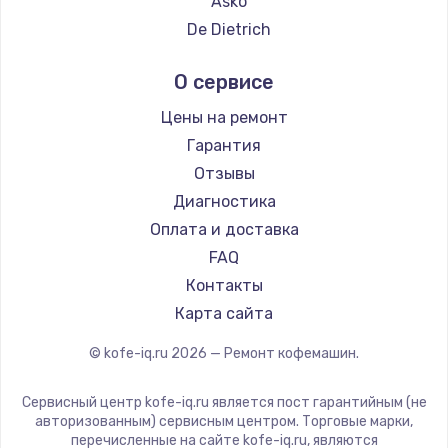
Asko
Ремонт кофемашин DELTA
De Dietrich
Ремонт кофемашин Tefal
Marco
О сервисе
Ремонт кофемашин Kyvol
Ascaso
Ремонт кофемашин RED solution
Jura
Цены на ремонт
Ремонт кофемашин Bravilor Bonamat
Olympia
Гарантия
Ремонт кофемашин Vard
Saeco
Отзывы
Ремонт кофемашин Tuvio
La Cimbali
Диагностика
Ремонт кофемашин Carrera
WMF
Оплата и доставка
Ремонт кофемашин Supra
Yamaguchi
FAQ
Nivona
Контакты
Astoria
Карта сайта
JVC
© kofe-iq.ru
2026
— Ремонт кофемашин.
Ariston
Grundig
Сервисный центр kofe-iq.ru является пост гарантийным (не
ROCKET MOZZAFIATO
авторизованным) сервисным центром. Торговые марки,
перечисленные на сайте kofe-iq.ru, являются