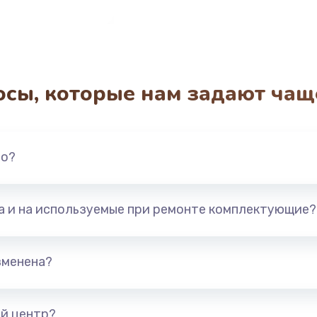
осы, которые нам задают чащ
но?
та и на используемые при ремонте комплектующие?
зменена?
й центр?