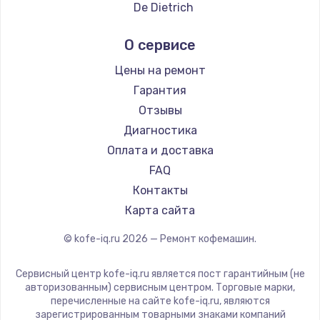
Ремонт кофемашин DELTA
De Dietrich
Ремонт кофемашин Tefal
Marco
О сервисе
Ремонт кофемашин Kyvol
Ascaso
Ремонт кофемашин RED solution
Jura
Цены на ремонт
Ремонт кофемашин Bravilor Bonamat
Olympia
Гарантия
Ремонт кофемашин Vard
Saeco
Отзывы
Ремонт кофемашин Tuvio
La Cimbali
Диагностика
Ремонт кофемашин Carrera
WMF
Оплата и доставка
Ремонт кофемашин Supra
Yamaguchi
FAQ
Nivona
Контакты
Astoria
Карта сайта
JVC
© kofe-iq.ru
2026
— Ремонт кофемашин.
Ariston
Grundig
Сервисный центр kofe-iq.ru является пост гарантийным (не
ROCKET MOZZAFIATO
авторизованным) сервисным центром. Торговые марки,
перечисленные на сайте kofe-iq.ru, являются
Vivitek
зарегистрированным товарными знаками компаний