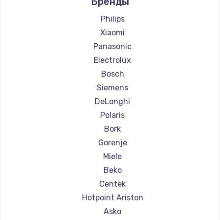
Бренды
Ремонт кофемашин Ascaso
Ремонт кофемашин Jura
Philips
Ремонт кофемашин Olympia
Xiaomi
Ремонт кофемашин Saeco
Panasonic
Ремонт кофемашин La Cimbali
Electrolux
Ремонт кофемашин WMF
Bosch
Ремонт кофемашин Yamaguchi
Siemens
Ремонт кофемашин Nivona
DeLonghi
Ремонт кофемашин Astoria
Polaris
Ремонт кофемашин JVC
Bork
Ремонт кофемашин Ariston
Gorenje
Ремонт кофемашин Grundig
Miele
Ремонт кофемашин ROCKET MOZZAFIATO
Beko
Ремонт кофемашин Vivitek
Centek
Ремонт кофемашин Thomson
Hotpoint Ariston
Ремонт кофемашин Hisense
Asko