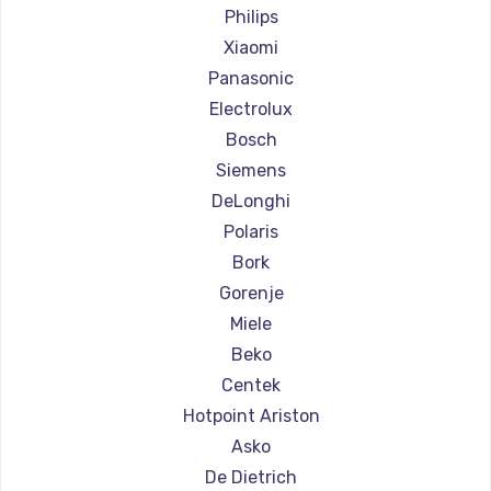
Ремонт кофемашин Jura
Philips
Ремонт кофемашин Olympia
Xiaomi
Ремонт кофемашин Saeco
Panasonic
Ремонт кофемашин La Cimbali
Electrolux
Ремонт кофемашин WMF
Bosch
Ремонт кофемашин Yamaguchi
Siemens
Ремонт кофемашин Nivona
DeLonghi
Ремонт кофемашин Astoria
Polaris
Ремонт кофемашин JVC
Bork
Ремонт кофемашин Ariston
Gorenje
Ремонт кофемашин Grundig
Miele
Ремонт кофемашин ROCKET MOZZAFIATO
Beko
Ремонт кофемашин Vivitek
Centek
Ремонт кофемашин Thomson
Hotpoint Ariston
Ремонт кофемашин Hisense
Asko
Ремонт кофемашин DELTA
De Dietrich