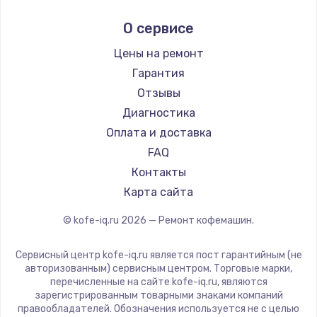
Ремонт кофемашин Tefal
Marco
О сервисе
Ремонт кофемашин Kyvol
Ascaso
Ремонт кофемашин RED solution
Jura
Цены на ремонт
Ремонт кофемашин Bravilor Bonamat
Olympia
Гарантия
Ремонт кофемашин Vard
Saeco
Отзывы
Ремонт кофемашин Tuvio
La Cimbali
Диагностика
Ремонт кофемашин Carrera
WMF
Оплата и доставка
Ремонт кофемашин Supra
Yamaguchi
FAQ
Nivona
Контакты
Astoria
Карта сайта
JVC
© kofe-iq.ru
2026
— Ремонт кофемашин.
Ariston
Grundig
Сервисный центр kofe-iq.ru является пост гарантийным (не
ROCKET MOZZAFIATO
авторизованным) сервисным центром. Торговые марки,
перечисленные на сайте kofe-iq.ru, являются
Vivitek
зарегистрированным товарными знаками компаний
Thomson
правообладателей. Обозначения используется не с целью