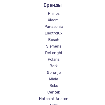
Бренды
Ремонт кофемашин Ascaso
Ремонт кофемашин Jura
Philips
Ремонт кофемашин Olympia
Xiaomi
Ремонт кофемашин Saeco
Panasonic
Ремонт кофемашин La Cimbali
Electrolux
Ремонт кофемашин WMF
Bosch
Ремонт кофемашин Yamaguchi
Siemens
Ремонт кофемашин Nivona
DeLonghi
Ремонт кофемашин Astoria
Polaris
Ремонт кофемашин JVC
Bork
Ремонт кофемашин Ariston
Gorenje
Ремонт кофемашин Grundig
Miele
Ремонт кофемашин ROCKET MOZZAFIATO
Beko
Ремонт кофемашин Vivitek
Centek
Ремонт кофемашин Thomson
Hotpoint Ariston
Ремонт кофемашин Hisense