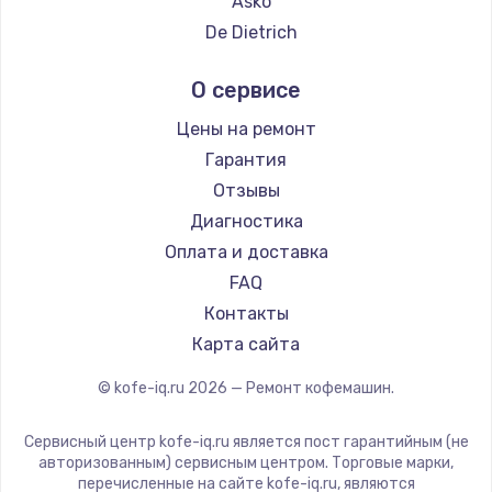
Asko
Ремонт кофемашин DELTA
De Dietrich
Ремонт кофемашин Tefal
Marco
О сервисе
Ремонт кофемашин Kyvol
Ascaso
Ремонт кофемашин RED solution
Jura
Цены на ремонт
Ремонт кофемашин Bravilor Bonamat
Olympia
Гарантия
Ремонт кофемашин Vard
Saeco
Отзывы
Ремонт кофемашин Tuvio
La Cimbali
Диагностика
Ремонт кофемашин Carrera
WMF
Оплата и доставка
Ремонт кофемашин Supra
Yamaguchi
FAQ
Nivona
Контакты
Astoria
Карта сайта
JVC
© kofe-iq.ru
2026
— Ремонт кофемашин.
Ariston
Grundig
Сервисный центр kofe-iq.ru является пост гарантийным (не
ROCKET MOZZAFIATO
авторизованным) сервисным центром. Торговые марки,
перечисленные на сайте kofe-iq.ru, являются