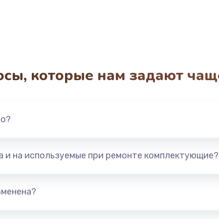
осы, которые нам задают чащ
но?
та и на используемые при ремонте комплектующие?
зменена?