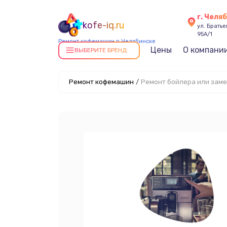
г. Челя
kofe-iq.ru
ул. Брать
95А/1
Ремонт кофемашин в Челябинске
Цены
О компани
ВЫБЕРИТЕ БРЕНД
Ремонт кофемашин
/
Ремонт бойлера или заме