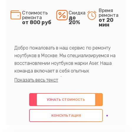
Время
Стоимость
Скидка
ремонта
до
ремонта
от 20
от 800 руб
20%
мин
Добро пожаловать в наш сервис по ремонту
ноутбуков в Москве. Мы специализируемся на
восстановлении ноутбуков марки Aser. Наша
команда включает в себя опытных
профессионалов с обширными знаниями и
многолетним опытом в данной области. Мы
предлагаем быстрый и качественный ремонт с
УЗНАТЬ СТОИМОСТЬ
использованием оригинальных компонентов, а
также гарантируем качество всех
КОНСУЛЬТАЦИЯ
проведенных работ. Наша цель - предоставить
клиентам надежное и профессиональное