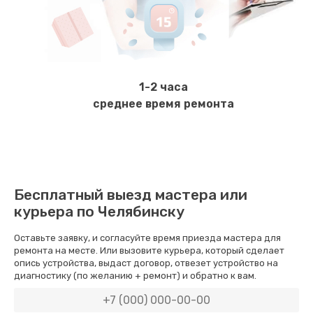
Замена бойлера
1000 руб.
Заказать
1-2 часа
Замена платы логики
среднее время ремонта
1500 руб.
Заказать
Замена заварного механизма
Бесплатный выезд мастера или
1000 руб.
курьера по Челябинску
Заказать
Оставьте заявку, и согласуйте время приезда мастера для
ремонта на месте. Или вызовите курьера, который сделает
Замена двигателя кофемолки
опись устройства, выдаст договор, отвезет устройство на
диагностику (по желанию + ремонт) и обратно к вам.
2500 руб.
Заказать