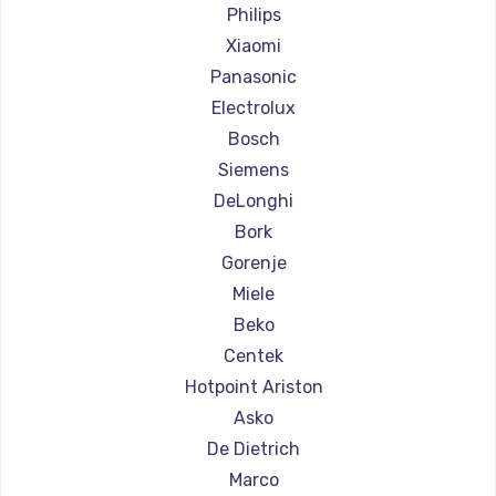
Ремонт кофемашин Olympia
Philips
Ремонт кофемашин Saeco
Xiaomi
Ремонт кофемашин La Cimbali
Panasonic
Ремонт кофемашин WMF
Electrolux
Ремонт кофемашин Yamaguchi
Bosch
Ремонт кофемашин Nivona
Siemens
Ремонт кофемашин Astoria
DeLonghi
Ремонт кофемашин JVC
Bork
Ремонт кофемашин Ariston
Gorenje
Ремонт кофемашин Grundig
Miele
Ремонт кофемашин ROCKET MOZZAFIATO
Beko
Ремонт кофемашин Vivitek
Centek
Ремонт кофемашин Thomson
Hotpoint Ariston
Ремонт кофемашин Hisense
Asko
Ремонт кофемашин DELTA
De Dietrich
Ремонт кофемашин Tefal
Marco