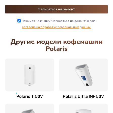
Замена датчика танка воды
1000 руб.
Нажимая на кнопку "Записаться на ремонт" я даю
Заказать
согласие на обработку персональных данных.
Другие модели кофемашин
Замена редуктора в сборе
Polaris
4000 руб.
Заказать
Замена гидросистемы
1000 руб.
Заказать
Polaris T 50V
Polaris Ultra IMF 50V
Замена бака воды
800 руб.