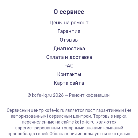
Ремонт кофемашин Kyvol
Ascaso
О сервисе
Ремонт кофемашин RED solution
Jura
Ремонт кофемашин Bravilor Bonamat
Olympia
Цены на ремонт
Ремонт кофемашин Vard
Saeco
Гарантия
Ремонт кофемашин Tuvio
La Cimbali
Отзывы
Ремонт кофемашин Carrera
WMF
Диагностика
Ремонт кофемашин Supra
Yamaguchi
Оплата и доставка
Nivona
FAQ
Astoria
Контакты
JVC
Карта сайта
Ariston
© kofe-iq.ru
2026
— Ремонт кофемашин.
Grundig
ROCKET MOZZAFIATO
Сервисный центр kofe-iq.ru является пост гарантийным (не
Vivitek
авторизованным) сервисным центром. Торговые марки,
перечисленные на сайте kofe-iq.ru, являются
Thomson
зарегистрированным товарными знаками компаний
Hisense
правообладателей. Обозначения используется не с целью