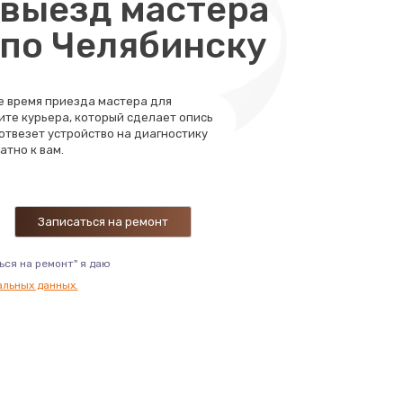
выезд мастера
290 руб.
 по Челябинску
Заказать
550 руб.
Заказать
те время приезда мастера для
ите курьера, который сделает опись
600 руб.
 отвезет устройство на диагностику
Заказать
атно к вам.
520 руб.
Заказать
430 руб.
Заказать
ься на ремонт" я даю
альных данных.
580 руб.
Заказать
290 руб.
Заказать
520 руб.
Заказать