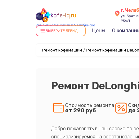
г. Челя
kofe-iq.ru
ул. Брать
95А/1
Ремонт кофемашин в Челябинске
Цены
О компани
ВЫБЕРИТЕ БРЕНД
Ремонт кофемашин
/
Ремонт кофемашин DeLong
Ремонт DeLongh
Стоимость ремонта
Ски
от 290 руб
до 
Добро пожаловать в наш сервис по ре
специализируемся на восстановлении