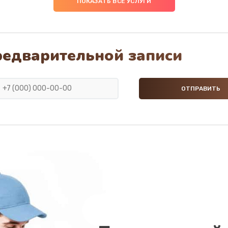
ПОКАЗАТЬ ВСЕ УСЛУГИ
20 мин
1 год
40 мин
1 год
редварительной записи
20 мин
3 года
ана
20 мин
3 года
я
40 мин
2 года
60 мин
2 года
30 мин
3 года
40 мин
1 год