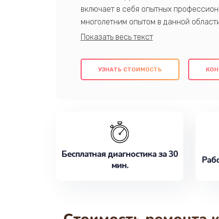
включает в себя опытных профессион
многолетним опытом в данной област
качественный ремонт с использовани
гарантируем качество всех проведенн
клиентам надежное и профессиональн
УЗНАТЬ СТОИМОСТЬ
КОН
потребности наилучшим образом. Не 
сейчас!
Бесплатная диагностика за 30
Рабо
мин.