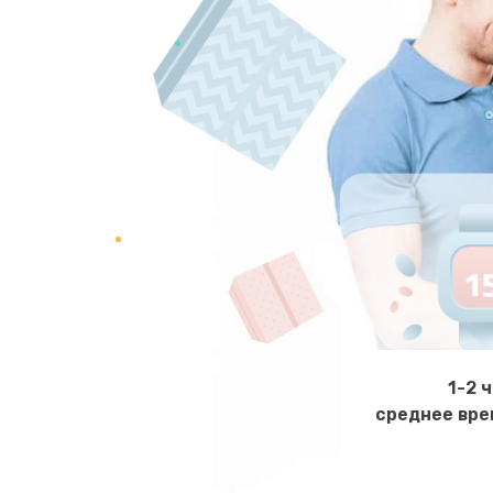
Замена хомутов, скобок и колец
Чистка системы подачи кофе
Замена датчика воды
Замена пароблока
Декальцинация
Замена термодатчика
1-2 
среднее вре
Замена прокладок
Ремонт кофемолки