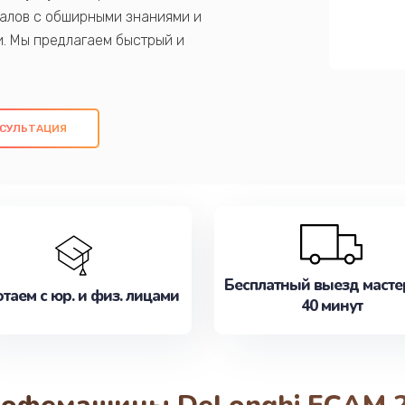
алов с обширными знаниями и
и. Мы предлагаем быстрый и
ем оригинальных компонентов, а также
ых работ. Наша цель - предоставить
ое обслуживание, удовлетворяя их
СУЛЬТАЦИЯ
медлите записаться на ремонт уже
Бесплатный выезд масте
таем с юр. и физ. лицами
40 минут