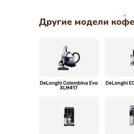
Ремонт гидросистемы
Другие модели кофе
Замена трубок
Замена двигателя
Замена фильтра
Замена ТЭНа
DeLonghi Colombina Evo
DeLonghi E
XLM417
Замена модуля управления
Ремонт системной платы
Чистка от кофейных масел