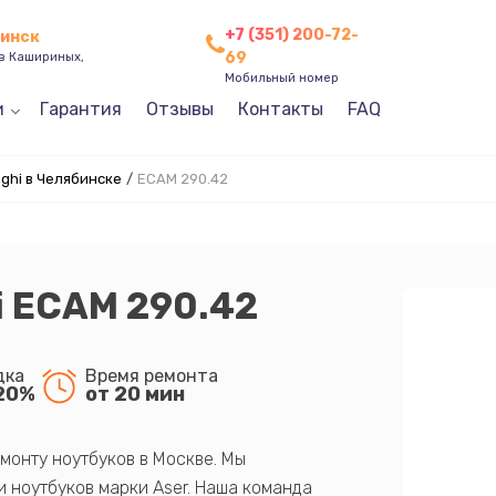
+7 (351) 200-72-
бинск
69
ев Кашириных,
Мобильный номер
и
Гарантия
Отзывы
Контакты
FAQ
hi в Челябинске
/
ECAM 290.42
i ECAM 290.42
дка
Время ремонта
20%
от 20 мин
монту ноутбуков в Москве. Мы
 ноутбуков марки Aser. Наша команда