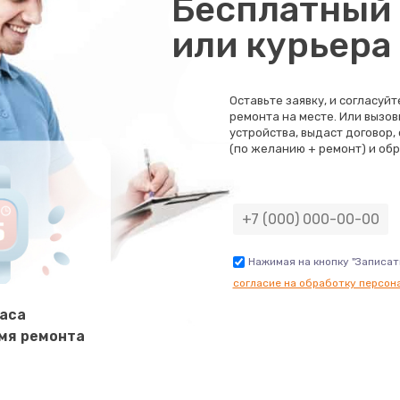
Бесплатный 
30 мин
3 года
или курьера
40 мин
1 год
Оставьте заявку, и согласуй
ремонта на месте. Или вызов
60 мин
3 года
устройства, выдаст договор,
(по желанию + ремонт) и обр
20 мин
1 год
30 мин
1 год
Нажимая на кнопку "Записат
согласие на обработку персон
30 мин
3 года
часа
мя ремонта
20 мин
3 года
50 мин
3 года