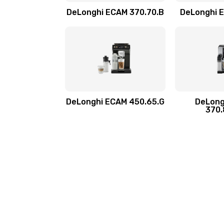
DeLonghi ECAM 370.70.B
DeLonghi 
Замена жерновов
Ремонт насоса
Ремонт ЦЗУ
DeLonghi ECAM 450.65.G
DeLong
370.
Ремонт микровыключателей