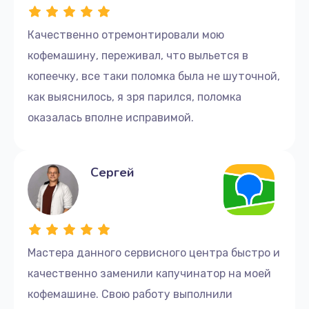
400 руб.
Заказать
Качественно отремонтировали мою
кофемашину, переживал, что выльется в
Комплексная чистка
копеечку, все таки поломка была не шуточной,
350 руб.
как выяснилось, я зря парился, поломка
Заказать
оказалась вполне исправимой.
Декальцинация
475 руб.
Сергей
Заказать
Ремонт двигателя кофемолки
785 руб.
Мастера данного сервисного центра быстро и
Заказать
качественно заменили капучинатор на моей
кофемашине. Свою работу выполнили
Ремонт жерновов кофемолки