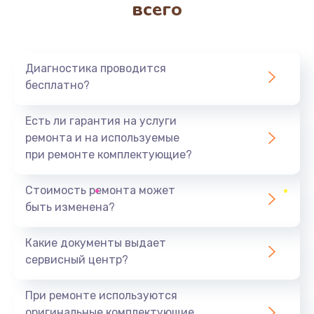
всего
Заказать
Ремонт гидросистемы
960 руб.
Диагностика проводится
бесплатно?
Заказать
Есть ли гарантия на услуги
Ремонт насоса
ремонта и на используемые
890 руб.
при ремонте комплектующие?
Заказать
Стоимость ремонта может
быть изменена?
Чистка системы подачи воды
800 руб.
Какие документы выдает
Заказать
сервисный центр?
Ремонт заварного механизма
При ремонте используются
300 руб.
оригинальные комплектующие