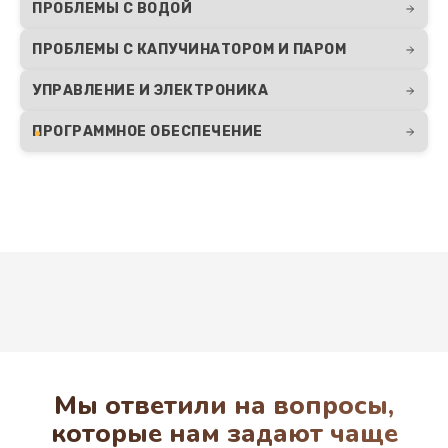
Заказать
ПРОБЛЕМЫ С ВОДОЙ
Замена прокладок, хомутов
ПРОБЛЕМЫ С КАПУЧИНАТОРОМ И ПАРОМ
270 руб.
УПРАВЛЕНИЕ И ЭЛЕКТРОНИКА
Заказать
ПРОГРАММНОЕ ОБЕСПЕЧЕНИЕ
Замена или ремонт термоблока
1000 руб.
Заказать
Замена термостата
Развернуть
700 руб.
Заказать
Замена датчиков
Мы ответили на вопросы,
которые нам задают чаще
800 руб.