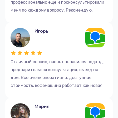
профессионально еще и проконсультировали
450 руб.
меня по каждому вопросу. Рекомендую.
Заказать
Замена прокладок
Игорь
600 руб.
Заказать
Ремонт кофемолки
Отличный сервис, очень понравился подход,
1145 руб.
предварительная консультация, выезд на
дом. Все очень оперативно, доступная
Заказать
стоимость, кофемашина работает как новая.
Замена уплотнительных колец
1200 руб.
Мария
Заказать