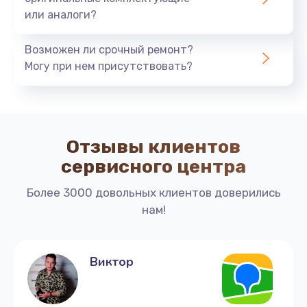
или аналоги?
Заказать
Возможен ли срочный ремонт?
Ремонт материнской платы
Могу при нем присутствовать?
500 руб.
Заказать
Ремонт помпы кофемашины La Marzocco
Отзывы клиентов
725 руб.
сервисного центра
Заказать
Более 3000 довольных клиентов доверились
нам!
Ремонт счетчика воды
300 руб.
Заказать
Виктор
Ремонт крана пара