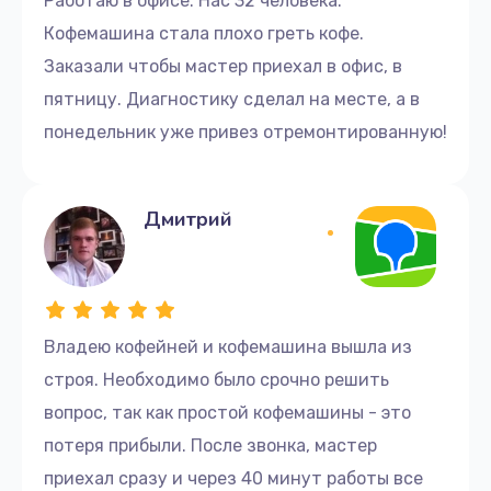
Работаю в офисе. Нас 32 человека.
Замена клапана пара
Кофемашина стала плохо греть кофе.
Заказали чтобы мастер приехал в офис, в
780 руб.
пятницу. Диагностику сделал на месте, а в
Заказать
понедельник уже привез отремонтированную!
Замена фильтра
785 руб.
Дмитрий
Заказать
Замена жерновов
1200 руб.
Владею кофейней и кофемашина вышла из
Заказать
строя. Необходимо было срочно решить
вопрос, так как простой кофемашины - это
Замена капучинатора
потеря прибыли. После звонка, мастер
1165 руб.
приехал сразу и через 40 минут работы все
Заказать