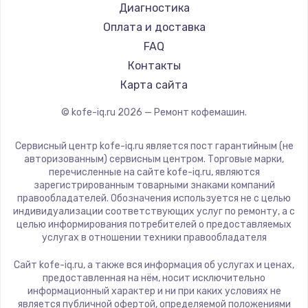
Ремонт кофемашин Tuvio
La Cimbali
Диагностика
Ремонт кофемашин Carrera
WMF
Оплата и доставка
Ремонт кофемашин Supra
Yamaguchi
FAQ
Nivona
Контакты
Astoria
Карта сайта
JVC
© kofe-iq.ru
2026
— Ремонт кофемашин.
Ariston
Grundig
Сервисный центр kofe-iq.ru является пост гарантийным (не
ROCKET MOZZAFIATO
авторизованным) сервисным центром. Торговые марки,
перечисленные на сайте kofe-iq.ru, являются
Vivitek
зарегистрированным товарными знаками компаний
Thomson
правообладателей. Обозначения используется не с целью
индивидуализации соответствующих услуг по ремонту, а с
Hisense
целью информирования потребителей о предоставляемых
DELTA
услугах в отношении техники правообладателя
Tefal
Сайт kofe-iq.ru, а также вся информация об услугах и ценах,
Kyvol
предоставленная на нём, носит исключительно
информационный характер и ни при каких условиях не
RED solution
является публичной офертой, определяемой положениями