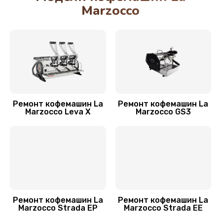
Marzocco
900 руб.
Заказать
Замена датчика уровня воды
525 руб.
Заказать
Ремонт кофемашин La
Ремонт кофемашин La
Замена жерновов кофемолки
Marzocco Leva X
Marzocco GS3
580 руб.
Заказать
Чистка кофейных масел
445 руб.
Заказать
Ремонт кофемашин La
Ремонт кофемашин La
Marzocco Strada EP
Marzocco Strada EE