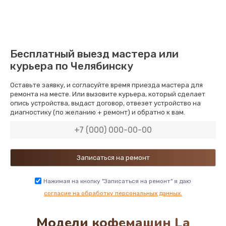
900 руб.
Заказать
Замена патрубков
Бесплатный выезд мастера или
600 руб.
курьера по Челябинску
Заказать
Оставьте заявку, и согласуйте время приезда мастера для
ремонта на месте. Или вызовите курьера, который сделает
Замена или ремонт насоса
опись устройства, выдаст договор, отвезет устройство на
диагностику (по желанию + ремонт) и обратно к вам.
1600 руб.
Заказать
Замена сетевого шнура
1000 руб.
Нажимая на кнопку "Записаться на ремонт" я даю
Заказать
согласие на обработку персональных данных.
Модели кофемашин La
Замена или ремонт модуля управления