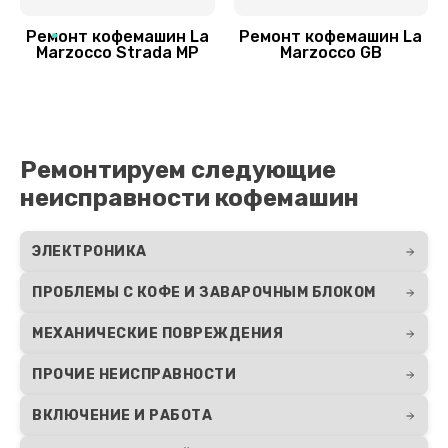
Замена щёток электродвигателя
Ремонт кофемашин La
Ремонт кофемашин La
Marzocco Strada MP
Marzocco GB
1500 руб.
Заказать
Замена / чистка счетчика воды
Ремонтируем следующие
1140 руб.
неисправности кофемашин
Заказать
ЭЛЕКТРОНИКА
Замена трубок
ПРОБЛЕМЫ С КОФЕ И ЗАВАРОЧНЫМ БЛОКОМ
480 руб.
Заказать
МЕХАНИЧЕСКИЕ ПОВРЕЖДЕНИЯ
ПРОЧИЕ НЕИСПРАВНОСТИ
Замена скобок и колец, уплотнителей
280 руб.
ВКЛЮЧЕНИЕ И РАБОТА