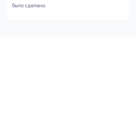
было сделано.
Замена пароблока
605 руб.
Заказать
Замена бойлера
745 руб.
Заказать
Замена блока управления
1500 руб.
Заказать
Замена трансформатора
1000 руб.