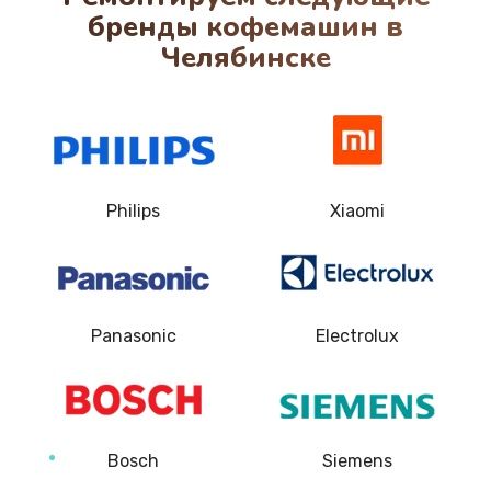
580 руб.
бренды кофемашин в
Заказать
Челябинске
Замена фильтра
880 руб.
Заказать
Philips
Xiaomi
Замена ТЭНа
3000 руб.
Заказать
Panasonic
Electrolux
Ремонт системной платы
1010 руб.
Заказать
Bosch
Siemens
Чистка от кофейных масел