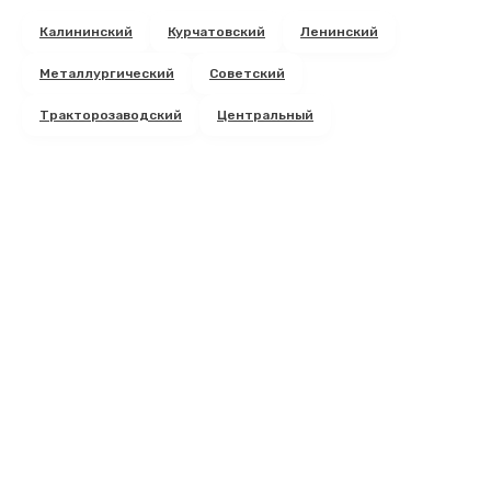
Замена клапанов
Калининский
Курчатовский
Ленинский
3000 руб.
Металлургический
Советский
Заказать
Тракторозаводский
Центральный
Замена термодатчиков
2500 руб.
Заказать
Чистка устройства
3000 руб.
Заказать
Ремонт привода варочного блока
4000 руб.
Заказать