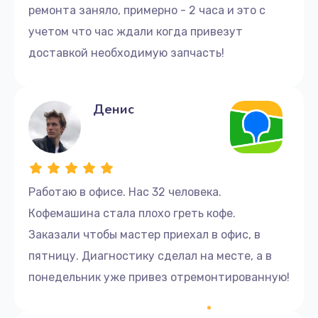
1500 руб.
ремонта заняло, примерно - 2 часа и это с
учетом что час ждали когда привезут
Заказать
доставкой необходимую запчасть!
Замена или установка фильтра
950 руб.
Денис
Заказать
Замена электромагнитного клапана
2700 руб.
Работаю в офисе. Нас 32 человека.
Заказать
Кофемашина стала плохо греть кофе.
Замена помпы
Заказали чтобы мастер приехал в офис, в
пятницу. Диагностику сделал на месте, а в
1190 руб.
понедельник уже привез отремонтированную!
Заказать
Замена переходников