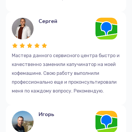
Заказать
Удаление кальциевой пробки
Сергей
650 руб.
Заказать
Замена клапана пара
Мастера данного сервисного центра быстро и
765 руб.
качественно заменили капучинатор на моей
Заказать
кофемашине. Свою работу выполнили
профессионально еще и проконсультировали
Замена бака воды
меня по каждому вопросу. Рекомендую.
1490 руб.
Заказать
Игорь
Чистка гидросистемы от накипи
650 руб.