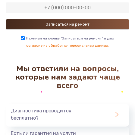
Замена пароблока
3000 руб.
Заказать
Нажимая на кнопку "Записаться на ремонт" я даю
Замена кофемолки
согласие на обработку персональных данных.
3000 руб.
Заказать
Мы ответили на вопросы,
которые нам задают чаще
Замена термоблока
всего
690 руб.
Заказать
Замена блока управления
Диагностика проводится
бесплатно?
3000 руб.
Заказать
Есть ли гарантия на услуги