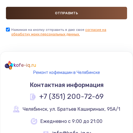
Замена прокладок
690 руб.
Нажимая на кнопку отправить я даю свое
согласие на
Заказать
обработку моих персональных данных.
Замена мультиклапана
3000 руб.
kofe-iq.ru
Заказать
Ремонт кофемашин в Челябинске
Ремонт помпы
Контактная информация
520 руб.
+7 (351) 200-72-69
Заказать
Челябинск
,
 ул. Братьев Кашириных, 95А/1
Замена уплотнителя
Ежедневно с 9:00 до 21:00
750 руб.