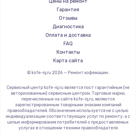
Цены на ремонт
Ремонт кофемашин Bravilor Bonamat
1250 руб.
Olympia
Гарантия
Ремонт кофемашин Vard
Saeco
Заказать
Отзывы
Ремонт кофемашин Tuvio
La Cimbali
Диагностика
Ремонт кофемашин Carrera
Замена скобок
WMF
Оплата и доставка
Ремонт кофемашин Supra
Yamaguchi
1250 руб.
FAQ
Nivona
Контакты
Заказать
Astoria
Карта сайта
JVC
Замена пластмассовых элементов корпуса
© kofe-iq.ru
2026
— Ремонт кофемашин.
Ariston
1250 руб.
Grundig
Сервисный центр kofe-iq.ru является пост гарантийным (не
Заказать
ROCKET MOZZAFIATO
авторизованным) сервисным центром. Торговые марки,
перечисленные на сайте kofe-iq.ru, являются
Vivitek
Замена панелей
зарегистрированным товарными знаками компаний
Thomson
правообладателей. Обозначения используется не с целью
1250 руб.
индивидуализации соответствующих услуг по ремонту, а с
Hisense
целью информирования потребителей о предоставляемых
Заказать
DELTA
услугах в отношении техники правообладателя
Tefal