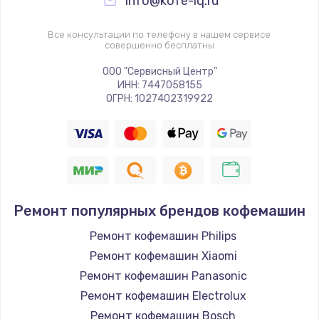
info@kofe-iq.ru
Заказать
Все консультации по телефону в нашем сервисе
Ремонт платы управления
совершенно бесплатны
5000 руб.
ООО "Сервисный Центр"
ИНН: 7447058155
Заказать
ОГРН: 1027402319922
Перепрошивка
3650 руб.
Заказать
Полный ремонт заварочного блока
Ремонт популярных брендов кофемашин
2490 руб.
Ремонт кофемашин Philips
Заказать
Ремонт кофемашин Xiaomi
Ремонт кофемашин Panasonic
Ремонт электромагнитного клапана
Ремонт кофемашин Electrolux
2500 руб.
Ремонт кофемашин Bosch