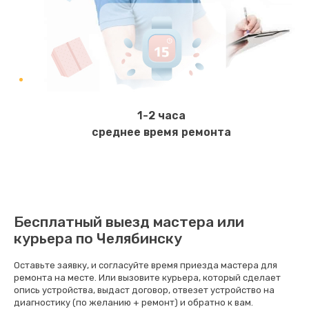
Замена прокладок, хомутов, скобок и колец
280 руб.
Заказать
Ремонт ЦЗУ
1500 руб.
1-2 часа
Заказать
среднее время ремонта
Замена капучинатора
1210 руб.
Заказать
Бесплатный выезд мастера или
курьера по Челябинску
Ремонт термодатчика
1100 руб.
Оставьте заявку, и согласуйте время приезда мастера для
ремонта на месте. Или вызовите курьера, который сделает
Заказать
опись устройства, выдаст договор, отвезет устройство на
диагностику (по желанию + ремонт) и обратно к вам.