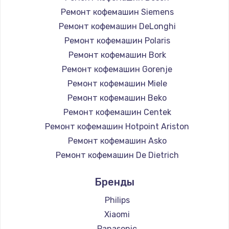
Ремонт кофемашин Siemens
Заказать
Ремонт кофемашин DeLonghi
Ремонт дренажа
Ремонт кофемашин Polaris
Ремонт кофемашин Bork
935 руб.
Ремонт кофемашин Gorenje
Заказать
Ремонт кофемашин Miele
Ремонт кофемашин Beko
Чистка дренажа
Ремонт кофемашин Centek
760 руб.
Ремонт кофемашин Hotpoint Ariston
Заказать
Ремонт кофемашин Asko
Ремонт кофемашин De Dietrich
Замена двигателя кофемолки
Ремонт кофемашин Marco
1500 руб.
Бренды
Ремонт кофемашин Ascaso
Заказать
Ремонт кофемашин Jura
Philips
Ремонт кофемашин Olympia
Xiaomi
Ремонт клапана термоблока
Ремонт кофемашин Saeco
Panasonic