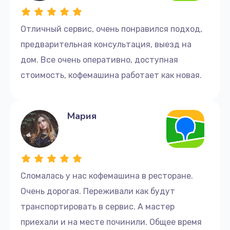
Заказать
Отличный сервис, очень понравился подход,
Замена датчика термоблока
предварительная консультация, выезд на
1990 руб.
дом. Все очень оперативно, доступная
стоимость, кофемашина работает как новая.
Заказать
Ремонт бойлера
Мария
3000 руб.
Заказать
Чистка с разбором кофемашины
Сломалась у нас кофемашина в ресторане.
2990 руб.
Очень дорогая. Переживали как будут
Заказать
транспортировать в сервис. А мастер
Ремонт заварочного механизма
приехали и на месте починили. Общее время