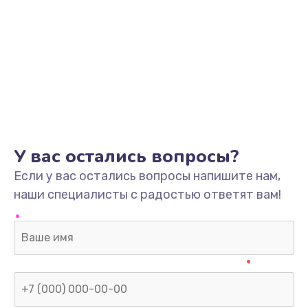
Ремонт или замена термоблока
5000 руб.
Заказать
Ремонт или замена платы управления
5000 руб.
Заказать
У вас остались вопросы?
Если у вас остались вопросы напишите нам,
Ремонт или замена панели управления
наши специалисты с радостью ответят вам!
5000 руб.
Заказать
Ремонт или замена заварочного блока
6000 руб.
Заказать