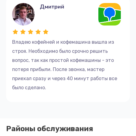
Дмитрий
1000 руб.
Заказать
Замена сальников
Владею кофейней и кофемашина вышла из
2000 руб.
строя. Необходимо было срочно решить
Заказать
вопрос, так как простой кофемашины - это
потеря прибыли. После звонка, мастер
Ремонт или замена флоуметра
приехал сразу и через 40 минут работы все
2000 руб.
было сделано.
Заказать
Замена микропереключателей
2000 руб.
Заказать
Районы обслуживания