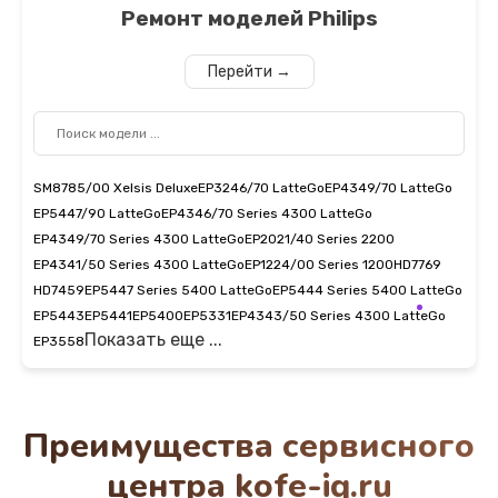
Ремонт моделей
Philips
Перейти →
SM8785/00 Xelsis Deluxe
EP3246/70 LatteGo
EP4349/70 LatteGo
EP5447/90 LatteGo
EP4346/70 Series 4300 LatteGo
EP4349/70 Series 4300 LatteGo
EP2021/40 Series 2200
EP4341/50 Series 4300 LatteGo
EP1224/00 Series 1200
HD7769
HD7459
EP5447 Series 5400 LatteGo
EP5444 Series 5400 LatteGo
EP5443
EP5441
EP5400
EP5331
EP4343/50 Series 4300 LatteGo
Показать еще ...
EP3558
Преимущества сервисного
центра kofe-iq.ru