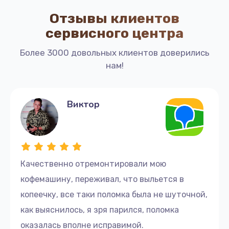
Заказать
Отзывы клиентов
Чистка системы подачи воды
сервисного центра
1190 руб.
Более 3000 довольных клиентов доверились
Заказать
нам!
Замена уплотнительных колец
3000 руб.
Виктор
Заказать
Замена датчика воды
1000 руб.
Качественно отремонтировали мою
Заказать
кофемашину, переживал, что выльется в
копеечку, все таки поломка была не шуточной,
Замена бойлера
как выяснилось, я зря парился, поломка
3000 руб.
оказалась вполне исправимой.